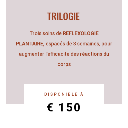
TRILOGIE
Trois soins de
REFLEXOLOGIE
PLANTAIRE
,
espacés de 3 semaines, pour
ediSweet
augmenter l’efficacité des réactions du
dicure Médicale En savoir plus
corps
flexologie Plantaire En savoir
us Pédicure Médicale
flexologue plantaire Région
y, Ohey, Andenne ( et environs
. Covid 19. Chers clients,. Depuis
DISPONIBLE À
 01 Mars, nous sommes
€ 150
ouverts pour tous les soins.
utes les mesures sanitaires
nt prises afin de vous accueillir.
台灣壯陽藥購買